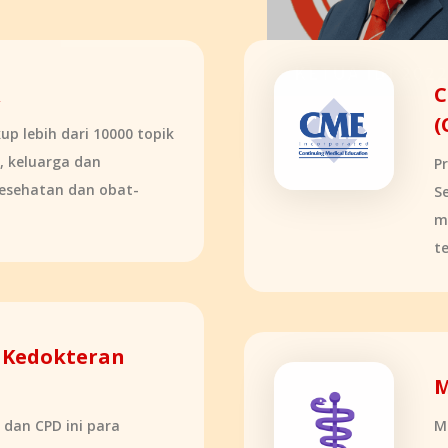
R
C
(
p lebih dari 10000 topik
, keluarga dan
P
kesehatan dan obat-
S
m
t
 Kedokteran
M
dan CPD ini para
M