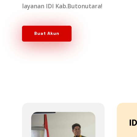
layanan IDI Kab.Butonutara!
Buat Akun
I