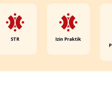
STR
Izin Praktik
P