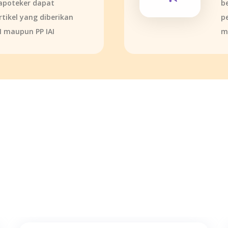
apoteker dapat
b
tikel yang diberikan
p
I maupun PP IAI
m